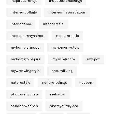
inspiratierondje
inspotourchallenge
interieurcollage
interieurinspiratietour.
interiorismo
interiorreels
interior_magasinet
modernrustic
myhomeforinspo
myhomemystyle
myhometoinspire
mylivingroom
myspot
mywestwingstyle
naturalliving
naturestyle
nohardfeelings
nospon
photowallcollab
reelsviral
schönerwhönen
shareyourdiyidea