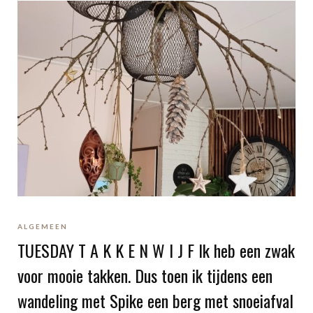
ALGEMEEN
TUESDAY T A K K E N W I J F Ik heb een zwak
voor mooie takken. Dus toen ik tijdens een
wandeling met Spike een berg met snoeiafval