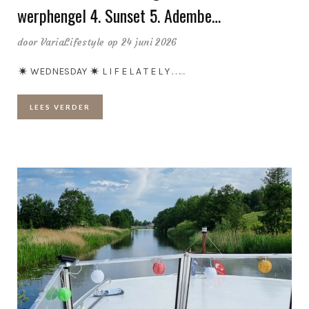
werphengel 4. Sunset 5. Adembe…
door
VariaLifestyle
op 24 juni 2026
WEDNESDAY
L I F E L A T E L Y . . .
…
LEES VERDER