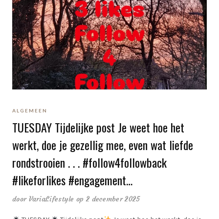
ALGEMEEN
TUESDAY Tijdelijke post Je weet hoe het
werkt, doe je gezellig mee, even wat liefde
rondstrooien . . . #follow4followback
#likeforlikes #engagement…
door
VariaLifestyle
op 2 december 2025