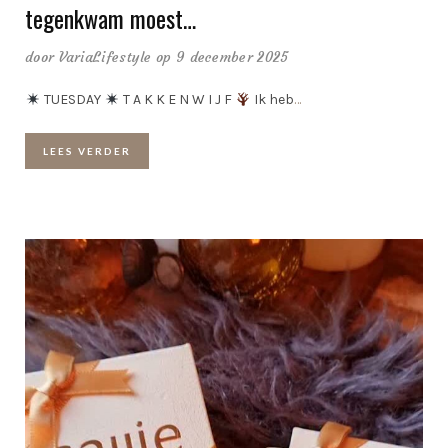
tegenkwam moest…
door
VariaLifestyle
op 9 december 2025
TUESDAY
T A K K E N W I J F
Ik heb
…
LEES VERDER