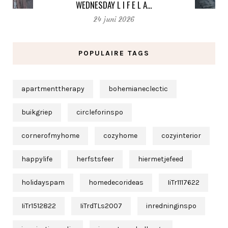
WEDNESDAY L I F E L A…
24 juni 2026
POPULAIRE TAGS
apartmenttherapy
bohemianeclectic
buikgriep
circleforinspo
cornerofmyhome
cozyhome
cozyinterior
happylife
herfstsfeer
hiermetjefeed
holidayspam
homedecorideas
IiTr1117622
IiTr1512822
IiTrdTLs2007
inredninginspo