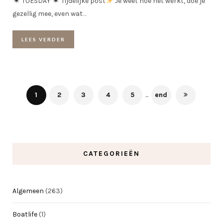
TUESDAY
Tijdelijke post
Je weet hoe het werkt, doe je
gezellig mee, even wat
…
LEES VERDER
1
2
3
4
5
...
end
CATEGORIEËN
Algemeen
(263)
Boatlife
(1)