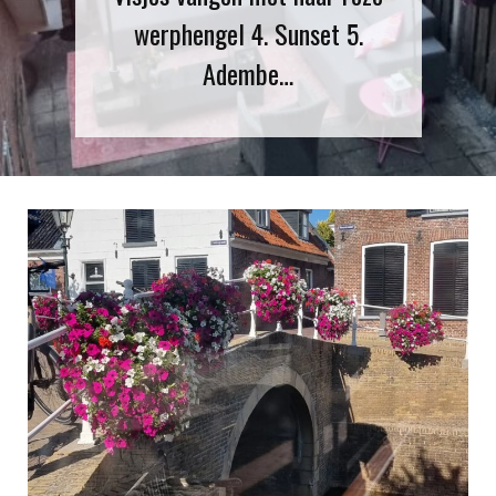
4. Sunset 5.
landschap!
mbe…
heerl